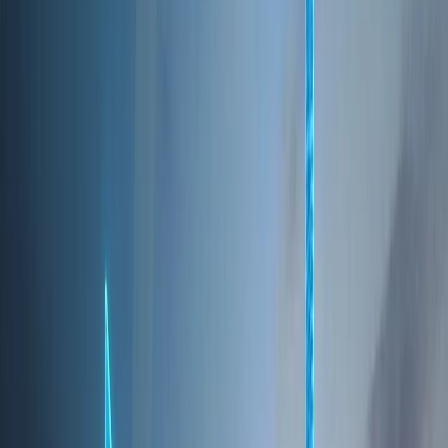
Can I Buy Property in Dubai
Without Residency? Guide for
Foreign Buyers
Jul 28, 2026