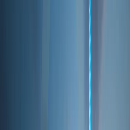
Can Russians Buy Property in
Dubai? 2026 Guide for Russian
Buyers
Aug 2, 2026