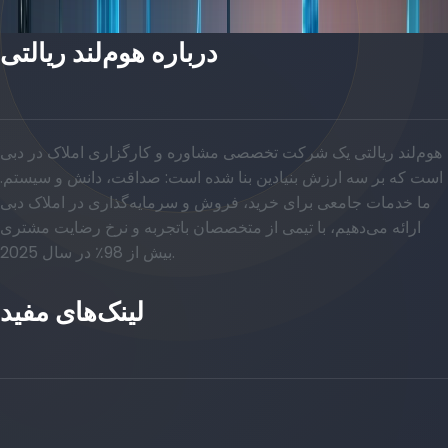
درباره هوم‌لند ریالتی
هوم‌لند ریالتی یک شرکت تخصصی مشاوره و کارگزاری املاک در دبی
است که بر سه ارزش بنیادین بنا شده است: صداقت، دانش و سیستم.
ما خدمات جامعی برای خرید، فروش و سرمایه‌گذاری در املاک دبی
ارائه می‌دهیم، با تیمی از متخصصان باتجربه و نرخ رضایت مشتری
بیش از 98٪ در سال 2025.
لینک‌های مفید