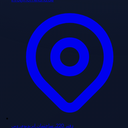
دفتر 220، ساختمان ایریدیوم، دبی