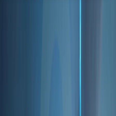
آخرین وبلاگ‌ها
How to Secure a UAE Golden
Visa Through Property
Investment
Aug 6, 2026