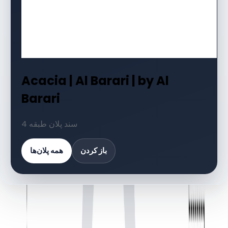
Acacia | Al Barari | by Al
Barari
4 سند پلان طبقه
باز کردن
همه پلان‌ها
کتابخانه اسناد
4 فایل