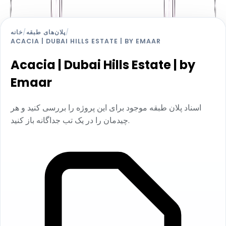
خانه
/
پلان‌های طبقه
/
ACACIA | DUBAI HILLS ESTATE | BY EMAAR
Acacia | Dubai Hills Estate | by
Emaar
اسناد پلان طبقه موجود برای این پروژه را بررسی کنید و هر
چیدمان را در یک تب جداگانه باز کنید.