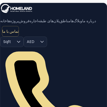
درباره ما
وبلاگ‌ها
مناطق
پلان‌های طبقه
اجاره
فروش
پروژه‌ها
خانه
تماس با ما
Sqft
AED