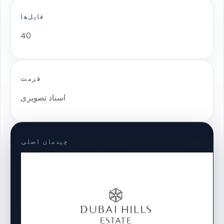
فایل‌ها
40
فرمت
اسناد تصویری
چیدمان اصلی