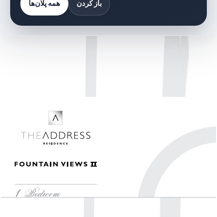
باز کردن
همه پلان‌ها
کتابخانه اسناد
10 فایل
اسناد پلان طبقه
The Address Fountain Views II, 1 BR , Unit