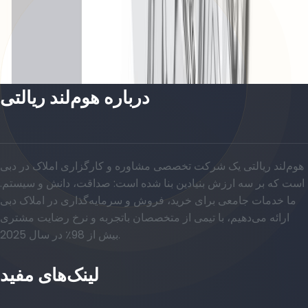
Unit 02-04, Level 48-50-52, 2729 SQFT
باز کردن چیدمان
درباره هوم‌لند ریالتی
هوم‌لند ریالتی یک شرکت تخصصی مشاوره و کارگزاری املاک در دبی
است که بر سه ارزش بنیادین بنا شده است: صداقت، دانش و سیستم.
ما خدمات جامعی برای خرید، فروش و سرمایه‌گذاری در املاک دبی
ارائه می‌دهیم، با تیمی از متخصصان باتجربه و نرخ رضایت مشتری
بیش از 98٪ در سال 2025.
لینک‌های مفید