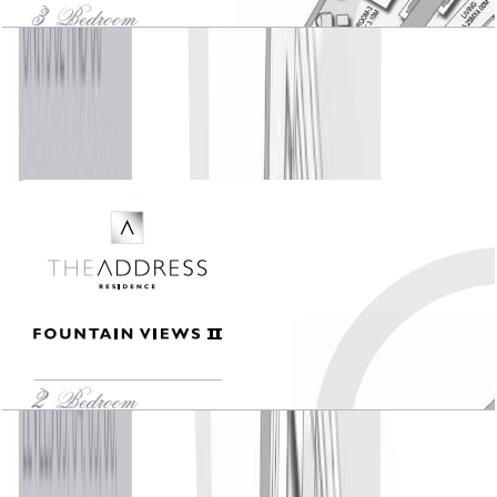
The Address Fountain Views II, 2 BR , Unit 03,
Level 23-53, 1518 SQFT
باز کردن چیدمان
The Address Fountain Views II, 2 BR , Unit 04,
Level 23-46, 1373 SQFT