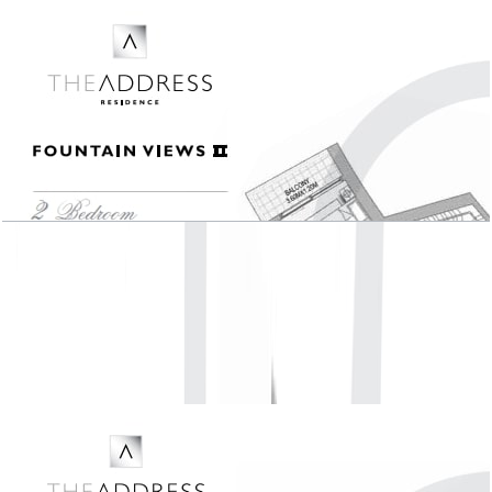
The Address Fountain Views II, 2 BR , Unit 01-
07, Level 3-21, Unit 01-05, Level 23-53 1514
SQFT
باز کردن چیدمان