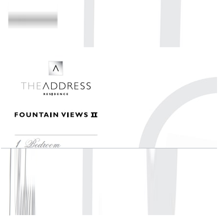
02&06, Level 03-21 , 864 SQFT
باز کردن چیدمان
The Address Fountain Views II, 1 BR , Unit
03&05, Level 3-21, 865 SQFT
باز کردن چیدمان