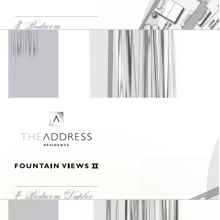
The Address Fountain Views II, 3 BR , Unit 03,
Level 24-52, 2257 SQFT
باز کردن چیدمان
The Address Fountain Views II, 4 BR Duplex ,