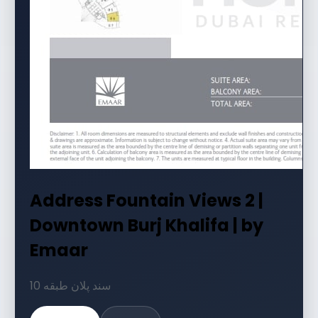
Address Fountain Views 2 |
Downtown Burj Khalifa | by
Emaar
10 سند پلان طبقه