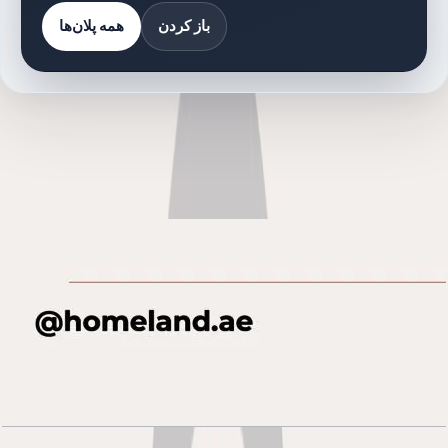
باز کردن
همه پلان‌ها
کتابخانه اسناد
6 فایل
اسناد پلان طبقه