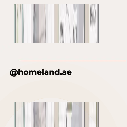
Al Habtoor Tower, 3 BR, 04 Series, Level 71-75,
1820 SQFT
باز کردن چیدمان
Al Habtoor Tower, 3 BR, 16 Series, Level 49-69,
1875 SQFT