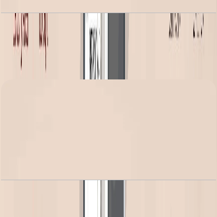
Alba Residence, 1BR Executive, Type 1B-1, 867
SQFT
باز کردن چیدمان
Alba Residence, 1BR, Type 1B-2, 637 SQFT