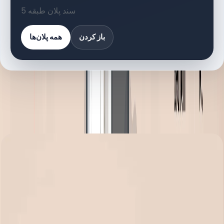
5 سند پلان طبقه
باز کردن
همه پلان‌ها
کتابخانه اسناد
5 فایل
اسناد پلان طبقه