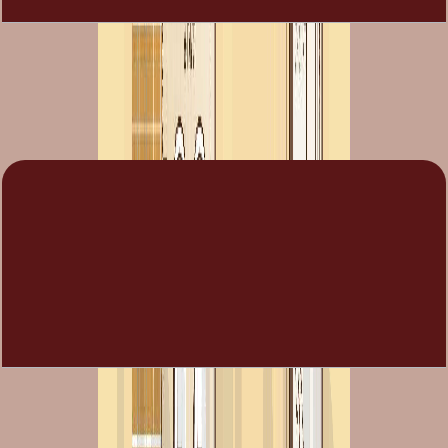
Alma, Type 2, Middle Unit, 3+Room BR, 2627
SQFT
باز کردن چیدمان
Alma, Type 3, End Unit, 3+Room BR, 2436 SQFT