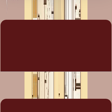
5 فایل
اسناد پلان طبقه
Alma, Type 1, End Unit, 3+Room BR, 3153 SQFT
باز کردن چیدمان