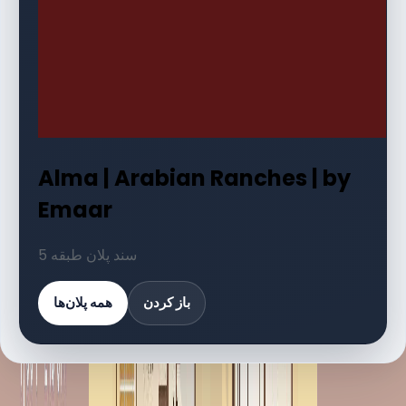
Alma | Arabian Ranches | by
Emaar
5 سند پلان طبقه
باز کردن
همه پلان‌ها
کتابخانه اسناد