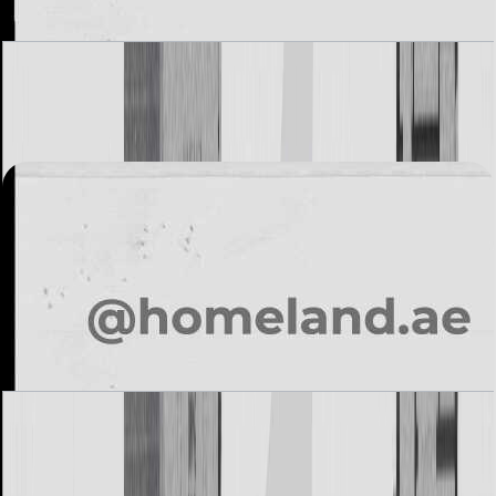
Alvorada, Type B1, 4+Family BR, 3884 SQFT
باز کردن چیدمان
Alvorada, Type B2, 4+Family BR, 4020 SQFT