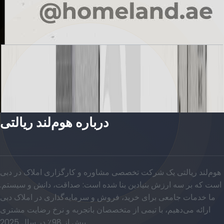
Alvorada, Type C2, 5+Family BR, 4424 SQFT
باز کردن چیدمان
درباره هوم‌لند ریالتی
هوم‌لند ریالتی یک شرکت تخصصی مشاوره و کارگزاری املاک در دبی
است که بر سه ارزش بنیادین بنا شده است: صداقت، دانش و سیستم.
ما خدمات جامعی برای خرید، فروش و سرمایه‌گذاری در املاک دبی
ارائه می‌دهیم، با تیمی از متخصصان باتجربه و نرخ رضایت مشتری
بیش از 98٪ در سال 2025.