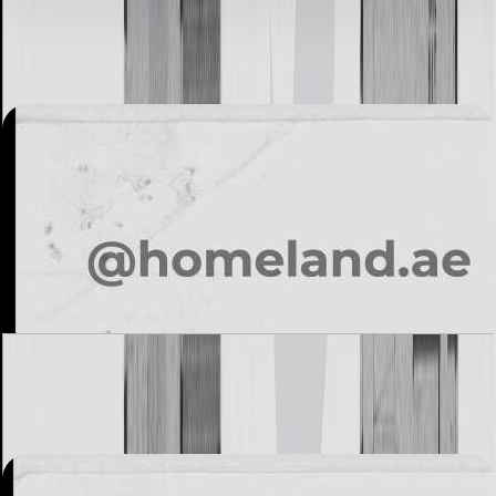
کتابخانه اسناد
6 فایل
اسناد پلان طبقه
Alvorada, Type A1, 3BR, 3765 SQFT
باز کردن چیدمان