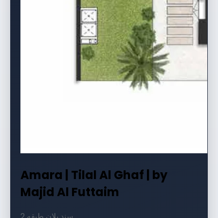
Amara | Tilal Al Ghaf | by
Majid Al Futtaim
2 سند پلان طبقه