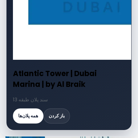
Atlantic Tower | Dubai
Marina | by Al Braik
13 سند پلان طبقه
باز کردن
همه پلان‌ها