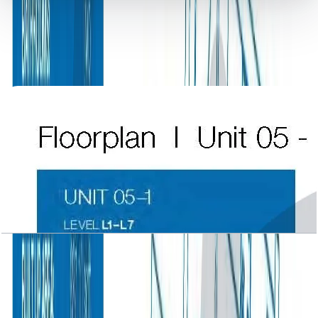
کتابخانه اسناد
13 فایل
اسناد پلان طبقه
Atlantic Tower, 1 BR, Level L1-L7, Unit 05-1, 933
SQFT