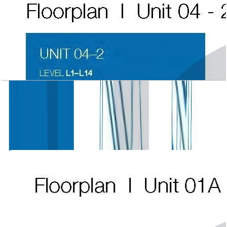
Atlantic Tower, 2 BR, Level L1-L14, Unit 04-2,
1882 SQFT
باز کردن چیدمان