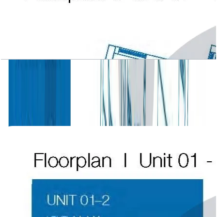
Atlantic Tower, 1 BR, Level L1-L7, Unit 07-1, 962
SQFT
باز کردن چیدمان