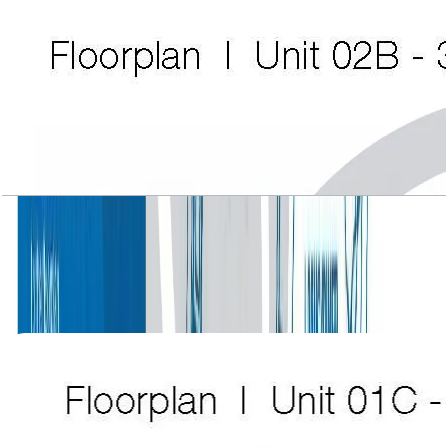
Atlantic Tower, 3 BR, Level L16, Unit 02B-3,
3063 SQFT
باز کردن چیدمان