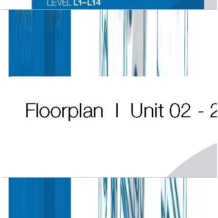
Atlantic Tower, 2 BR, Level L1-L14, Unit 01-2,
1782 SQFT
باز کردن چیدمان
Atlantic Tower, 2 BR, Level L1-L14, Unit 02-2,
1782 SQFT