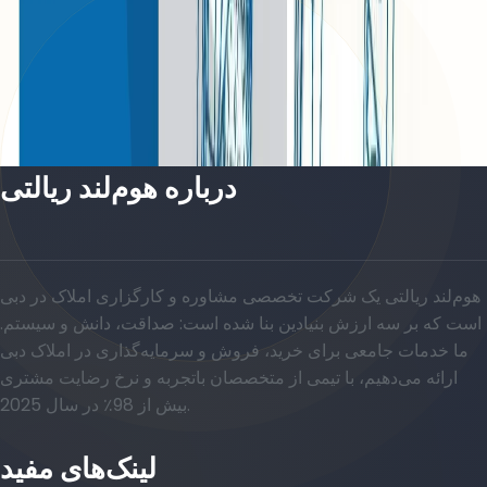
Atlantic Tower, 3 BR, Level L17, Unit 02C-3,
2959 SQFT
باز کردن چیدمان
درباره هوم‌لند ریالتی
هوم‌لند ریالتی یک شرکت تخصصی مشاوره و کارگزاری املاک در دبی
است که بر سه ارزش بنیادین بنا شده است: صداقت، دانش و سیستم.
ما خدمات جامعی برای خرید، فروش و سرمایه‌گذاری در املاک دبی
ارائه می‌دهیم، با تیمی از متخصصان باتجربه و نرخ رضایت مشتری
بیش از 98٪ در سال 2025.
لینک‌های مفید