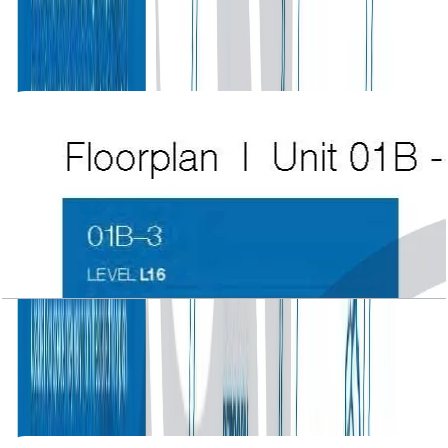
3324 SQFT
باز کردن چیدمان
Atlantic Tower, 3 BR, Level L16, Unit 01B-3,
3063 SQFT
باز کردن چیدمان