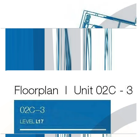
Atlantic Tower, 3 BR, Level L17, Unit 01C-3,
2959 SQFT
باز کردن چیدمان