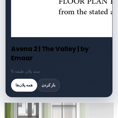
Avena 2 | The Valley | by
Emaar
6 سند پلان طبقه
باز کردن
همه پلان‌ها
کتابخانه اسناد