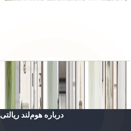
Avena, Semi Detached Villa, 4BR, Orchid-B,
3708 SQFT
باز کردن چیدمان
درباره هوم‌لند ریالتی