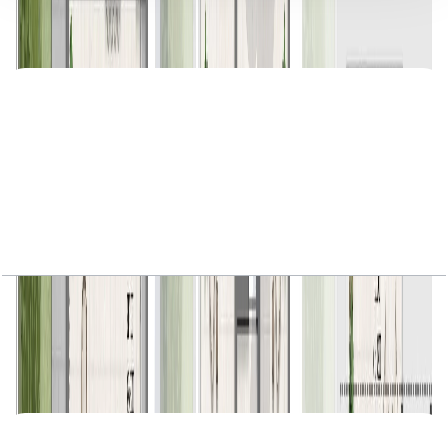
6 فایل
اسناد پلان طبقه
Avena 2, Semi Detached Villa, 4BR, Gardenia-
A, 3709 SQFT
باز کردن چیدمان