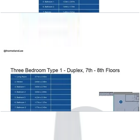
Azizi Victoria, 2BR, Type 1 B, level 2-6
باز کردن چیدمان
Azizi Victoria, 3BR, Type 1, Duplex, level 7-8