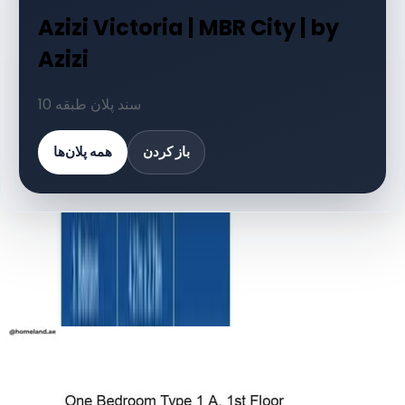
Azizi Victoria | MBR City | by
Azizi
10 سند پلان طبقه
باز کردن
همه پلان‌ها
کتابخانه اسناد
10 فایل
اسناد پلان طبقه