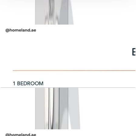
5 فایل
اسناد پلان طبقه
Belgravia Square, 1BR, Unit Type 1B-A, 787
SQFT
باز کردن چیدمان