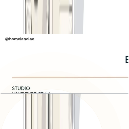
Belgravia Square, 2BR, Unit Type 2B-C, 1263
SQFT
باز کردن چیدمان
Belgravia Square, Studio, Unit Type ST-A1, 539
SQFT