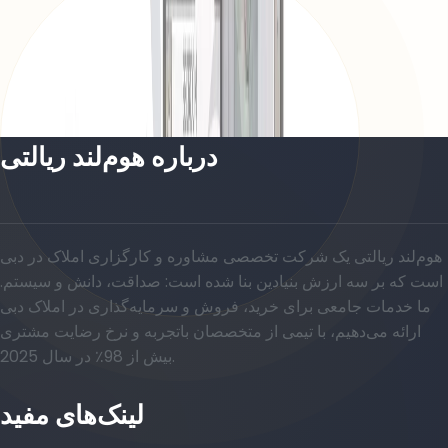
Celadon, Building 1-3, 1BR, Type B1, Level 1,
Unit 104-104(M), 1411 SQFT
باز کردن چیدمان
درباره هوم‌لند ریالتی
هوم‌لند ریالتی یک شرکت تخصصی مشاوره و کارگزاری املاک در دبی
است که بر سه ارزش بنیادین بنا شده است: صداقت، دانش و سیستم.
ما خدمات جامعی برای خرید، فروش و سرمایه‌گذاری در املاک دبی
ارائه می‌دهیم، با تیمی از متخصصان باتجربه و نرخ رضایت مشتری
بیش از 98٪ در سال 2025.
لینک‌های مفید