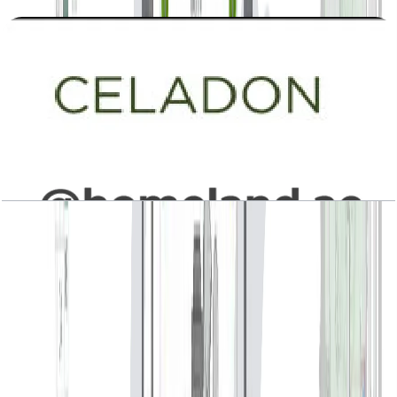
Celadon, Building 1-2-3, 1BR, Type A1, Level 1-
2-6, Unit 101-201-202(M)-102(M)-601-602?
(M)-101-102(M)-201-202(M)-601-
602(M)-101(M)-201(M)-202-102-
601(M)-602, 770 SQFT
باز کردن چیدمان