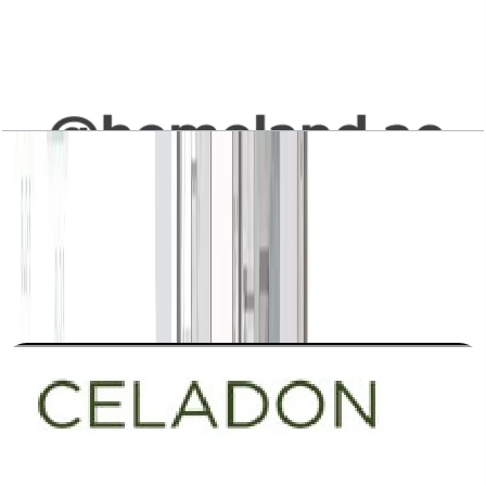
Celadon, Building 1-2-3, 1BR, Type A5, Level 3
to 5-7, Unit 303(M)-308-403(M)-408-
503(M)-508-703(M)-707-303-308(M)-403-
408(M)-503-508(M)-703-707(M), 745 SQFT
باز کردن چیدمان