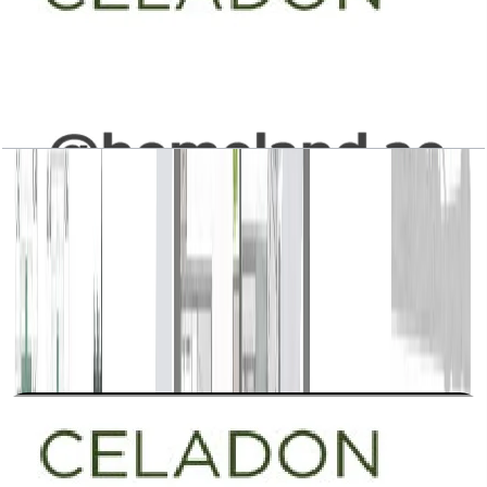
Celadon, Building 1-2-3, 1BR, Type A4, Level 3
to 5-7, Unit 301-302(M)-401-402(M)-501-
502(M)-701-
702(M)-301(M)-401(M)-501(M)-302-402-
502-701(M)-702, 737 SQFT
باز کردن چیدمان