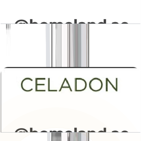
Celadon, Building 1-3, 1BR, Type A3, Level 1,
Unit 103-103(M), 710 SQFT
باز کردن چیدمان