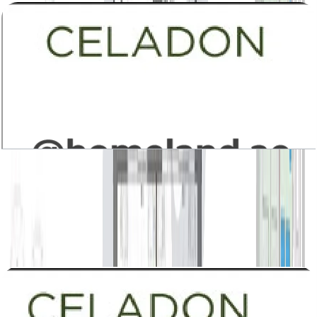
Celadon, Building 1-2-3, 1BR, Type A2, Level 1-
2-6, Unit 108-203(M)-208-603(M)-607-
108(M)-203-208(M)-603-607(M), 778 SQFT
باز کردن چیدمان