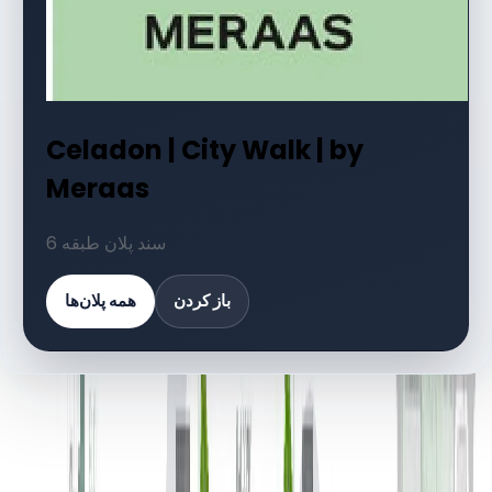
Celadon | City Walk | by
Meraas
6 سند پلان طبقه
باز کردن
همه پلان‌ها
کتابخانه اسناد
6 فایل
اسناد پلان طبقه