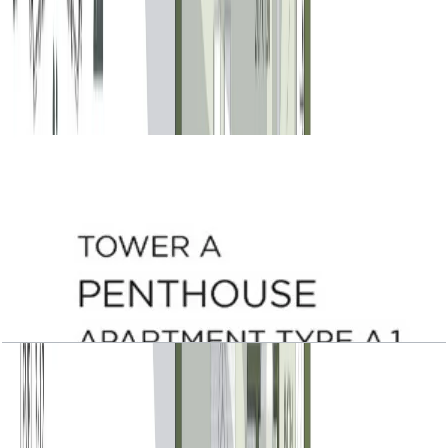
Central Park Plaza, Tower A, 4 BR, Type B.2,
Level 19-20, 2803 SQFT
باز کردن چیدمان
Central Park Plaza, Tower A, Penthouse, Type
A.1, Level 21, 9444 SQFT