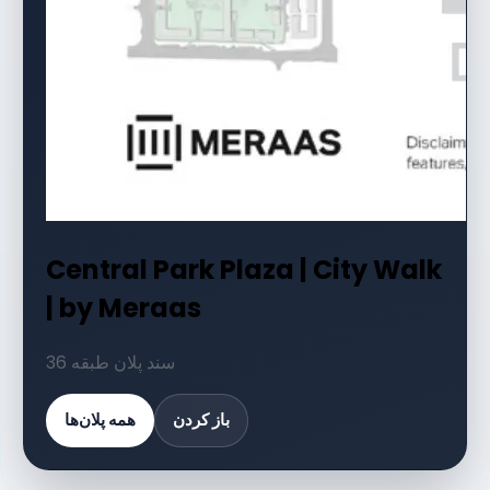
Central Park Plaza | City Walk
| by Meraas
36 سند پلان طبقه
باز کردن
همه پلان‌ها