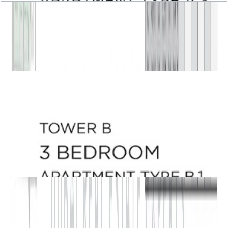
Central Park Plaza, Tower B, 3 BR, Type A.3,
Level 4-5-7-8-10-11-13-14, 2235 SQFT
باز کردن چیدمان
Central Park Plaza, Tower B, 3 BR, Type B.1,
Level 15-17, 2257 SQFT