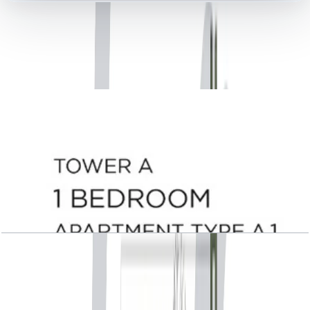
کتابخانه اسناد
36 فایل
اسناد پلان طبقه
Central Park Plaza, Tower A, 1 BR, Type A.1,
Level 2-3-17-18-20, 876 SQFT