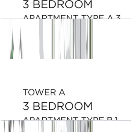
Central Park Plaza, Tower A, 3 BR, Type A.3,
Level 4-5-7-8-10-11-13-14-15-17, 2235 SQFT
باز کردن چیدمان
Central Park Plaza, Tower A, 3 BR, Type B.1,