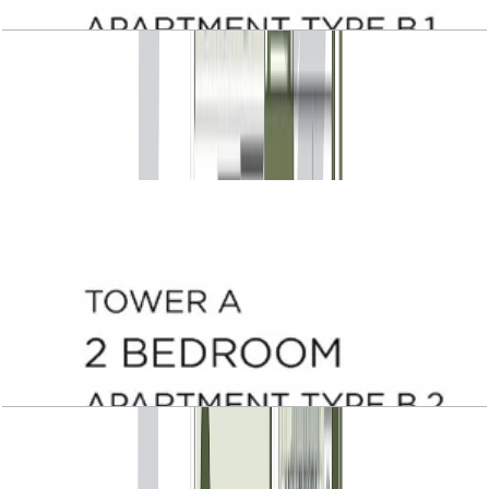
Central Park Plaza, Tower A, 2 BR, Type B.1,
Level 2, 1468 SQFT
باز کردن چیدمان
Central Park Plaza, Tower A, 2 BR, Type B.2,
Level 3-17-18-20, 1283 SQFT