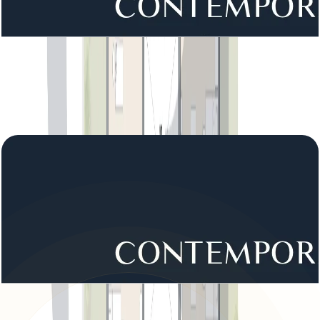
District 1 Phase 3, Villa, 6BR, Type 2, First Floor,
8393 SQFT
باز کردن چیدمان
District 1 Phase 3, Villa, 6BR, Type 2, Ground