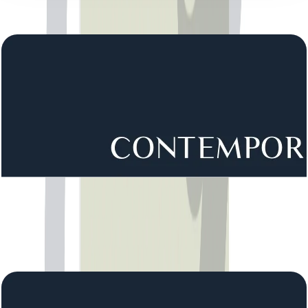
اسناد پلان طبقه
District 1 Phase 3, Villa, 6BR, Type 1, First Floor,
9839 SQFT
باز کردن چیدمان