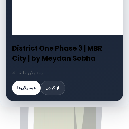
District One Phase 3 | MBR
City | by Meydan Sobha
4 سند پلان طبقه
باز کردن
همه پلان‌ها
کتابخانه اسناد
4 فایل