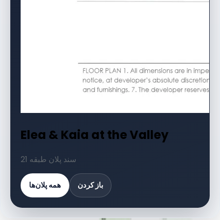
Elea & Kaia at the Valley
21 سند پلان طبقه
باز کردن
همه پلان‌ها