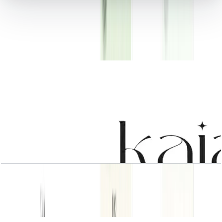
کتابخانه اسناد
21 فایل
اسناد پلان طبقه
3 BR
باز کردن چیدمان