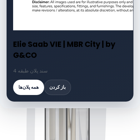
Elie Saab VIE | MBR City | by
G&CO
4 سند پلان طبقه
باز کردن
همه پلان‌ها
کتابخانه اسناد
4 فایل
اسناد پلان طبقه