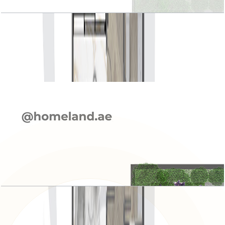
Elie Saab VIE, Grande, 4 BR, First, End Unit,
3562 SQFT
باز کردن چیدمان
Elie Saab VIE, Grande, 4 BR, Ground, End Unit,
3562 SQFT