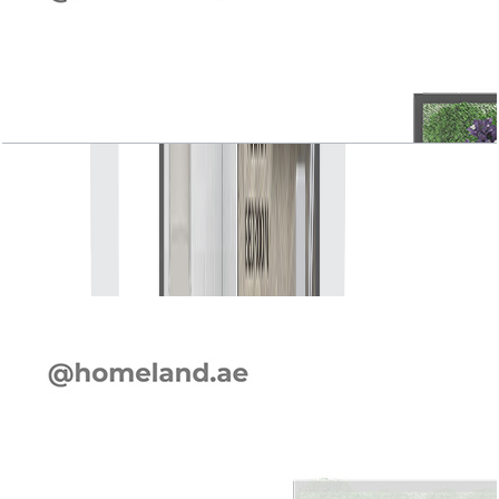
Elie Saab VIE, Elegante, 4 BR, Ground, Mid Unit,
3163 SQFT
باز کردن چیدمان