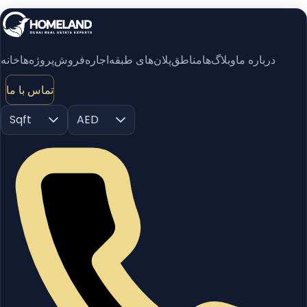
درباره ما
وبلاگ‌ها
مناطق
پلان‌های طبقه
اجاره
فروش
پروژه‌ها
خانه
تماس با ما
Sqft
AED