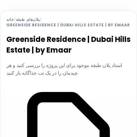
خانه
/
پلان‌های طبقه
/
GREENSIDE RESIDENCE | DUBAI HILLS ESTATE | BY EMAAR
Greenside Residence | Dubai Hills
Estate | by Emaar
اسناد پلان طبقه موجود برای این پروژه را بررسی کنید و هر
چیدمان را در یک تب جداگانه باز کنید.