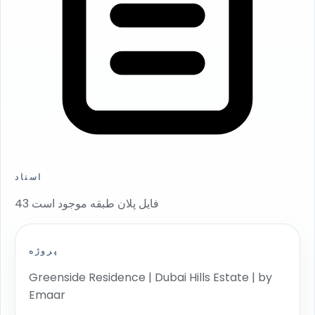
اسناد
43 فایل پلان طبقه موجود است
پروژه
Greenside Residence | Dubai Hills Estate | by
Emaar