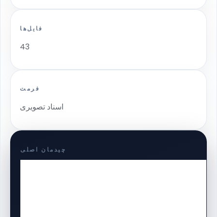
فایل‌ها
43
فرمت
اسناد تصویری
چیدمان اصلی