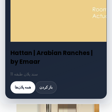
Hattan | Arabian Ranches |
by Emaar
11 سند پلان طبقه
باز کردن
همه پلان‌ها