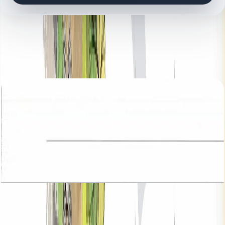
کتابخانه اسناد
8 فایل
اسناد پلان طبقه
Hayat, Townhouses, 3BR, Type 1, 2235 SQFT