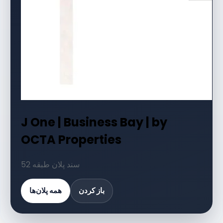
J One | Business Bay | by
OCTA Properties
52 سند پلان طبقه
باز کردن
همه پلان‌ها