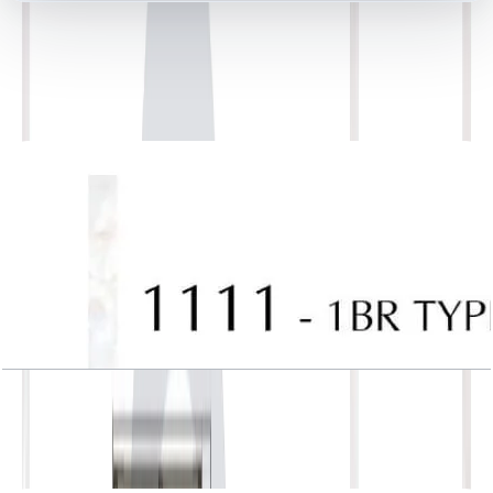
کتابخانه اسناد
52 فایل
اسناد پلان طبقه
J One, Tower A, 1BR, Type 10, Unit 1111
باز کردن چیدمان