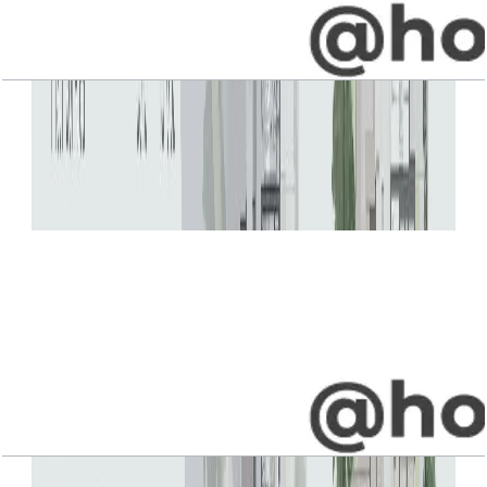
Jebel Ali Village, Villa, 5BR, Type B2,
Penthouse-Upper-Entry Level, 6006 SQFT
باز کردن چیدمان