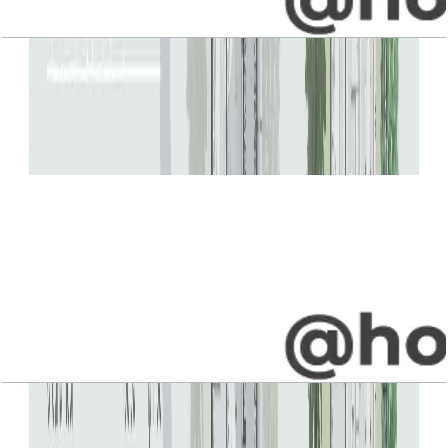
Jebel Ali Village, Villa, 4BR, Type G2,
Penthouse-Upper-Entry Level, 5484 SQFT
باز کردن چیدمان
Jebel Ali Village, Villa, 4BR, Type H1, Upper-
Entry Level, 4238 SQFT