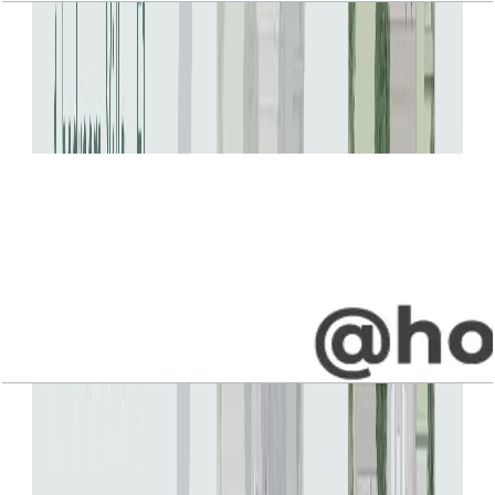
Jebel Ali Village, Villa, 4BR, Type E1, Upper-
Entry Level, 4609 SQFT
باز کردن چیدمان
Jebel Ali Village, Villa, 4BR, Type F1, Upper-
Entry Level, 4542 SQFT