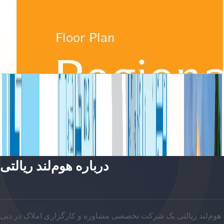
Regional, Villa, Small 3BR, Ground-First Floor,
3612 SQFT
باز کردن چیدمان
درباره هوم‌لند ریالتی
هوم‌لند ریالتی یک شرکت تخصصی مشاوره و کارگزاری املاک در دبی