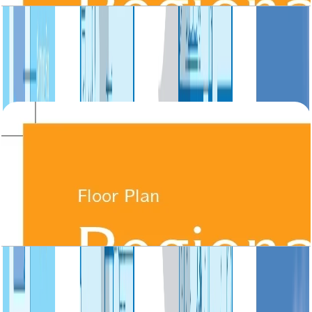
Regional, Villa, 4BR, Ground-First Floor, 5071
SQFT
باز کردن چیدمان
Regional, Villa, 5BR, Ground-First Floor, 5449
SQFT