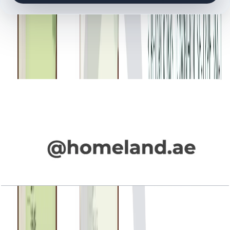
کتابخانه اسناد
10 فایل
اسناد پلان طبقه
La Rosa Phase 4, Townhouse, 3BR+Maid, Type
3M-1, Mid Unit (M), 1946 SQFT