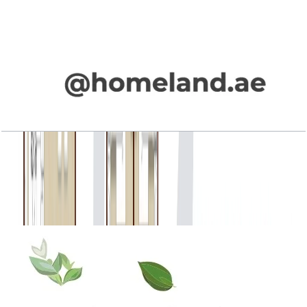
La Rosa Phase 4, Townhouse, 4BR+Maid, Type
4E-1, End Unit (M), 2328 SQFT
باز کردن چیدمان