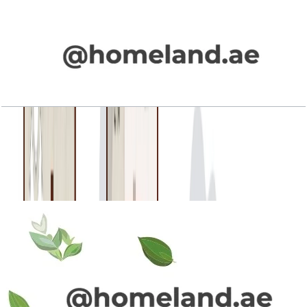
La Rosa Phase 4, Townhouse, 3BR+Maid, Type
3M-2, Mid Unit (M), 1946 SQFT
باز کردن چیدمان