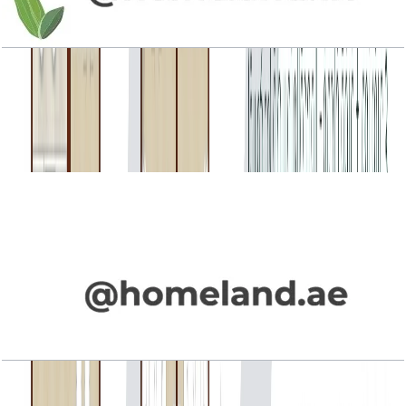
La Rosa Phase 4, Townhouse, 3BR+Maid, Type
3M-2, Mid Unit, 1946 SQFT
باز کردن چیدمان
La Rosa Phase 4, Townhouse, 3BR+Maid, Type