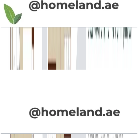
La Rosa Phase 4, Townhouse, 4BR+Maid, Type
4E-1, End Unit, 2328 SQFT
باز کردن چیدمان