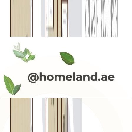
La Rosa Phase 4, Townhouse, 4BR+Maid, Type
4E, End Unit (M), 2329 SQFT
باز کردن چیدمان
La Rosa Phase 4, Townhouse, 4BR+Maid, Type
4E, End Unit, 2329 SQFT