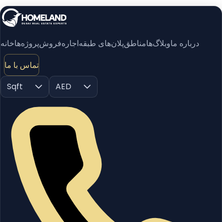
درباره ما
وبلاگ‌ها
مناطق
پلان‌های طبقه
اجاره
فروش
پروژه‌ها
خانه
تماس با ما
Sqft
AED