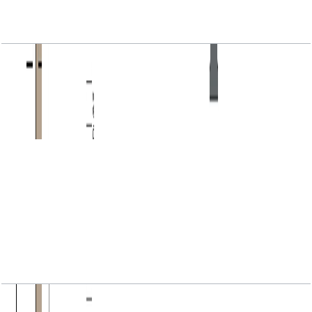
MARINA_SHORES, 1BR, Type B, Level 04-24,
Unit 05, 768.76 SQFT
باز کردن چیدمان
MARINA_SHORES, 1BR, Type B, Level 26-29,