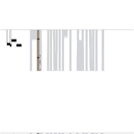
MARINA_SHORES, 1BR, Type C, Level 26-29,
Unit 04, 875.21 SQFT
باز کردن چیدمان