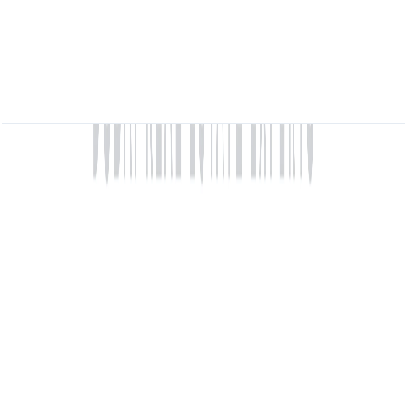
MARINA_SHORES, 1BR, Type D, Level 30-40,
Unit 03, 749.28 SQFT
باز کردن چیدمان