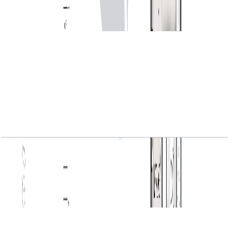
باز کردن چیدمان
MARINA_SHORES, 1BR, Type A2, Level 26-29,
Unit 06, 750.46 SQFT
باز کردن چیدمان