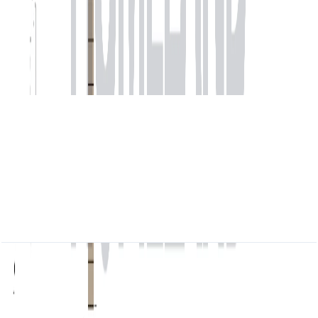
MARINA_SHORES, 1BR, Type C, Level 30-40,
Unit 04, 877.90 SQFT
باز کردن چیدمان
MARINA_SHORES, 1BR, Type D, Level 04-24,
Unit 03, 749.28 SQFT