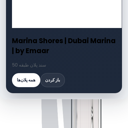
Marina Shores | Dubai Marina
| by Emaar
50 سند پلان طبقه
باز کردن
همه پلان‌ها
کتابخانه اسناد
50 فایل
اسناد پلان طبقه