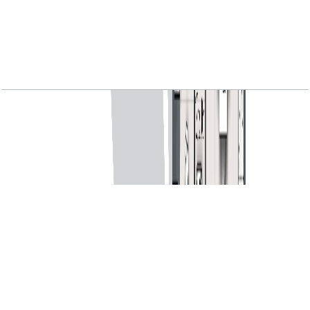
MARINA_SHORES, 1BR, Type A, Level 26-29,
Unit 07, 760.36 SQFT
باز کردن چیدمان