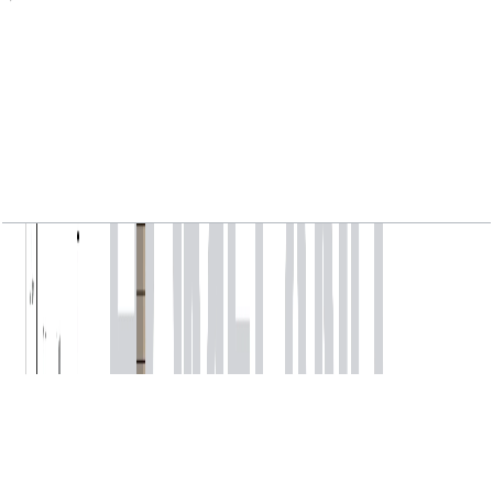
MARINA_SHORES, 1BR, Type C, Level 04-24,
Unit 04, 877.90 SQFT
باز کردن چیدمان