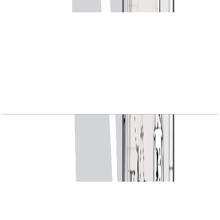
MARINA_SHORES, 1BR, Type A, Level 04-24,
Unit 07, 750.14 SQFT
باز کردن چیدمان