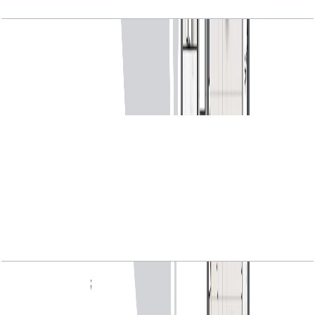
MARINA_SHORES, 1BR, Type A, Level 30-40,
Unit 07, 750.14 SQFT
باز کردن چیدمان
MARINA_SHORES, 1BR, Type A2, Level 04-24,
Unit 06, 750.46 SQFT