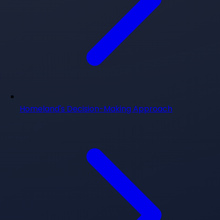
Homeland's Decision-Making Approach