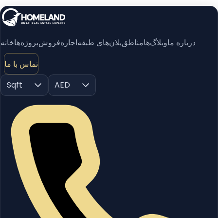
درباره ما
وبلاگ‌ها
مناطق
پلان‌های طبقه
اجاره
فروش
پروژه‌ها
خانه
تماس با ما
Sqft
AED