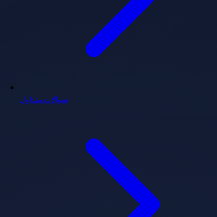
سوالات متداول