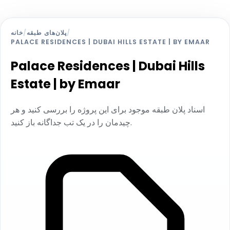
خانه
/
پلان‌های طبقه
/
PALACE RESIDENCES | DUBAI HILLS ESTATE | BY EMAAR
Palace Residences | Dubai Hills
Estate | by Emaar
اسناد پلان طبقه موجود برای این پروژه را بررسی کنید و هر
چیدمان را در یک تب جداگانه باز کنید.