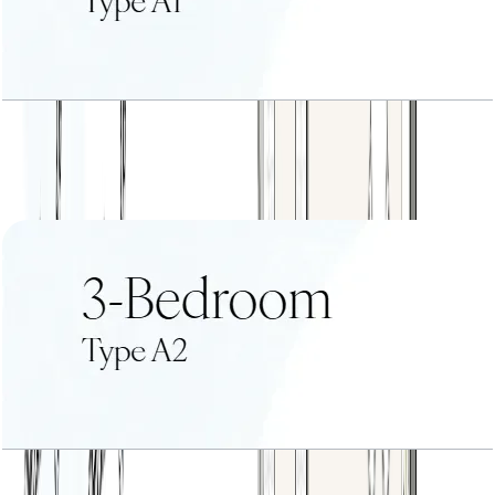
3 BR+Type A1
باز کردن چیدمان
3 BR+Type A2