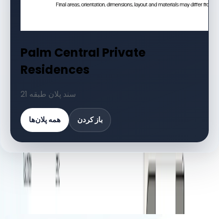
Palm Central Private
Residences
21 سند پلان طبقه
باز کردن
همه پلان‌ها
کتابخانه اسناد
21 فایل
اسناد پلان طبقه