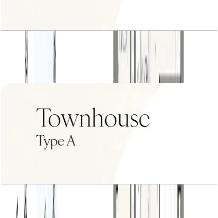
4BR+Type B3
باز کردن چیدمان
Townhouse Type A