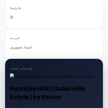
فایل‌ها
19
فرمت
اسناد تصویری
چیدمان اصلی
Parkside Hills | Dubai Hills
Estate | by Emaar