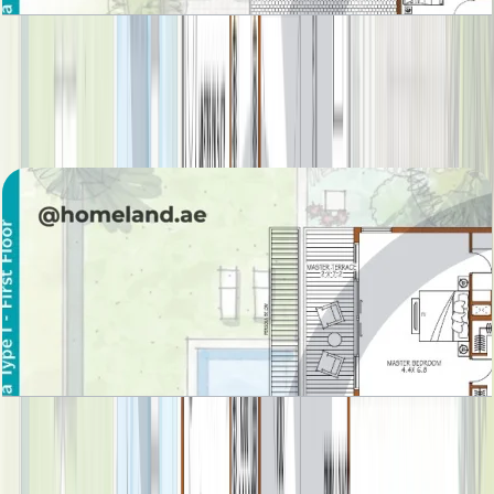
Sanctuary Fall, Villa, 6BR, Basement-Ground-
First Floor, 10724 SQFT
باز کردن چیدمان
Sanctuary Fall, Villa, 6BR, Basement-Ground-
First Floor, 10884 SQFT