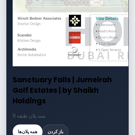
Sanctuary Falls | Jumeirah
Golf Estates | by Shaikh
Holdings
11 سند پلان طبقه
باز کردن
همه پلان‌ها