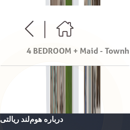
باز کردن چیدمان
Serena Casa Viva, Townhouse, 4BR+Maid, End
Type B+, G-1st Floor, 2223 SQFT
باز کردن چیدمان
درباره هوم‌لند ریالتی