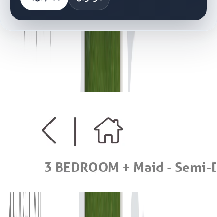
کتابخانه اسناد
7 فایل
اسناد پلان طبقه
Serena Casa Viva, 3BR+Maid, Semi Detached