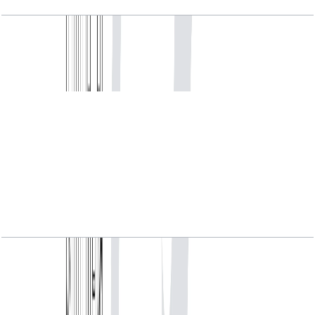
Seventh Heaven, 1BR, 1969 SQFT
باز کردن چیدمان
Seventh Heaven, 2BR Luxury, Class 5, Type 1B,
3810 SQFT