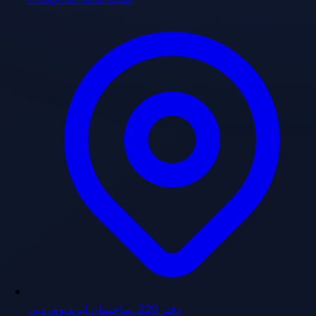
دفتر 220، ساختمان ایریدیوم، دبی