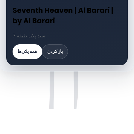
Seventh Heaven | Al Barari |
by Al Barari
7 سند پلان طبقه
باز کردن
همه پلان‌ها
کتابخانه اسناد
7 فایل
اسناد پلان طبقه