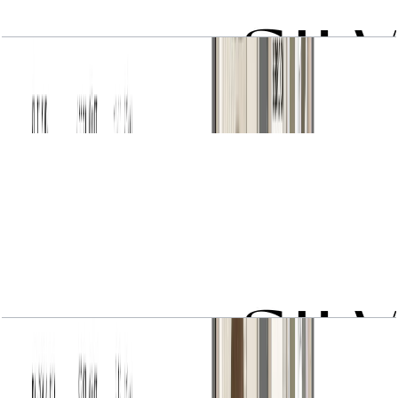
1 BR type 3
باز کردن چیدمان
2 BR type 1