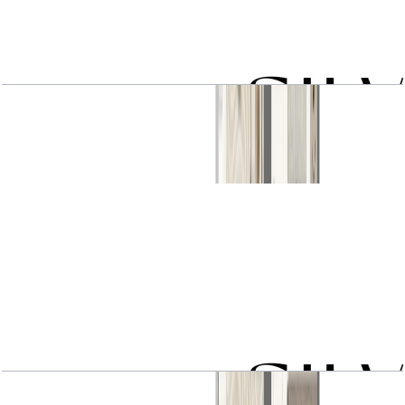
2 BR type 1B
باز کردن چیدمان
2 BR type 2