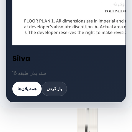
Silva
16 سند پلان طبقه
باز کردن
همه پلان‌ها
کتابخانه اسناد
16 فایل