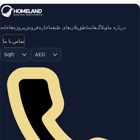
درباره ما
وبلاگ‌ها
مناطق
پلان‌های طبقه
اجاره
فروش
پروژه‌ها
خانه
تماس با ما
Sqft
AED