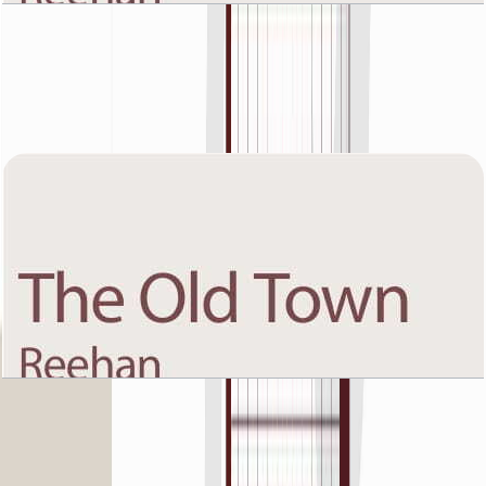
The Old Town Reehan 8, First Floor, 2 BR, Unit
1281 SQFT
باز کردن چیدمان
The Old Town Reehan 8, First Floor, 2 BR, Unit
4, 1410 SQFT