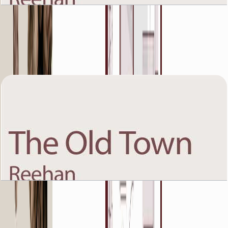
The Old Town Reehan 8, Ground Floor, 1 BR,
Unit 6, 1199+Garden SQFT
باز کردن چیدمان
The Old Town Reehan 8, Ground Floor, 1 BR,
Unit 7, 1013+Garden SQFT