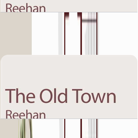
The Old Town Reehan 8, First Floor, 3 BR, Unit 3,
1335 SQFT
باز کردن چیدمان
The Old Town Reehan 8, First Floor, 3+Room
BR, Unit 5, 1886 SQFT