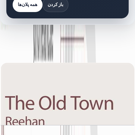
باز کردن
همه پلان‌ها
کتابخانه اسناد
48 فایل
اسناد پلان طبقه