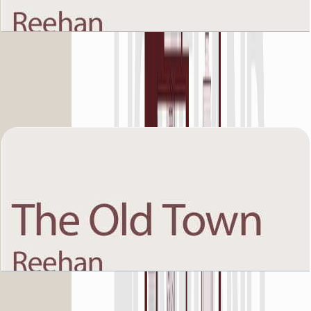
The Old Town Reehan 8, Ground Floor, 2 BR,
Unit 4, 1351+Garden SQFT
باز کردن چیدمان
The Old Town Reehan 8, Ground Floor, 2 BR,