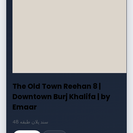
The Old Town Reehan 8 |
Downtown Burj Khalifa | by
Emaar
48 سند پلان طبقه