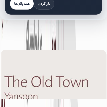
باز کردن
همه پلان‌ها
کتابخانه اسناد
66 فایل
اسناد پلان طبقه