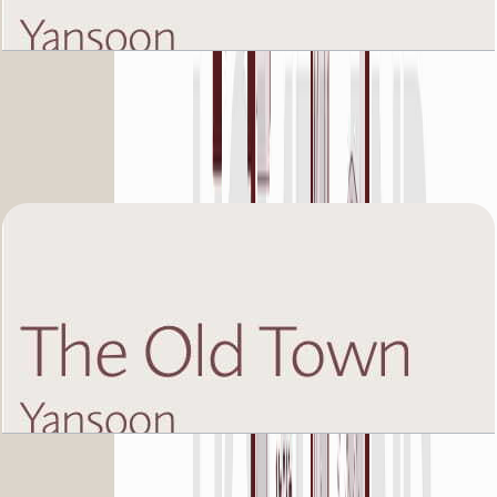
The Old Town Yansoon 5, Fourth Floor, 1 BR,
Unit 4, 807 SQFT
باز کردن چیدمان
The Old Town Yansoon 5, Fourth Floor, 1 BR,