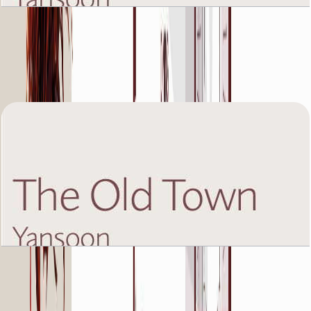
The Old Town Yansoon 5, First Floor, 2 BR, Unit
3, 1210 SQFT
باز کردن چیدمان
The Old Town Yansoon 5, First Floor, 2 BR, Unit
6, 1238 SQFT