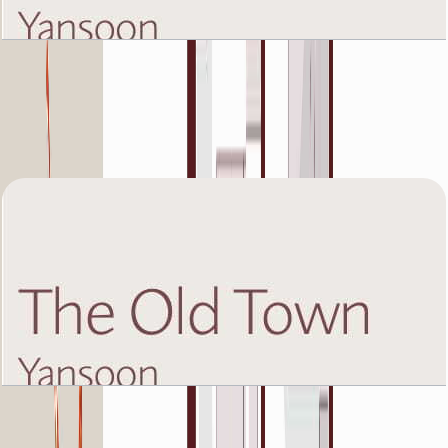
The Old Town Yansoon 5, Fifth Floor, 1 BR, Unit
5, 752 SQFT
باز کردن چیدمان
The Old Town Yansoon 5, Fifth Floor, 2 BR, Unit
1, 1318 SQFT