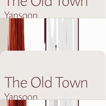
The Old Town Yansoon 5, Fifth Floor, 3 BR, Unit
2, 1481 SQFT
باز کردن چیدمان