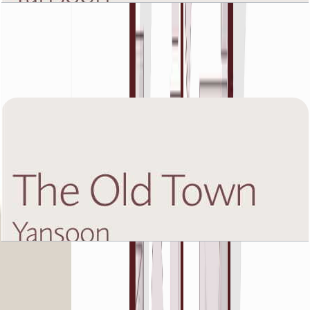
The Old Town Yansoon 5, Eight Floor, 2 BR,
Unit 6, 1238 SQFT
باز کردن چیدمان
The Old Town Yansoon 5, Eight Floor, 3 BR,
Unit 2, 1481 SQFT