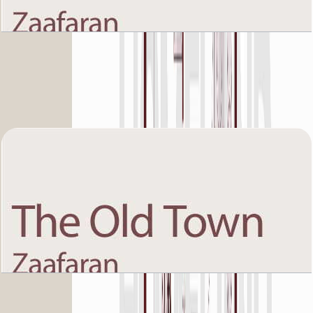
The Old Town Zaafaran 5, Second Floor, 1 BR,
Unit 11, 1767 SQFT
باز کردن چیدمان
The Old Town Zaafaran 5, Second Floor, 1 BR,