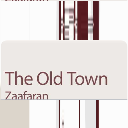
The Old Town Zaafaran 5, First Floor, 1 BR, Unit
2, 978 SQFT
باز کردن چیدمان
The Old Town Zaafaran 5, First Floor, 1 BR, Unit
3, 938 SQFT