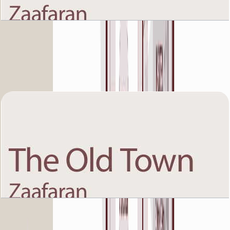
The Old Town Zaafaran 5, First Floor, 1 BR, Unit
6, 979+Garden SQFT
باز کردن چیدمان
The Old Town Zaafaran 5, First Floor, 1 BR, Unit
7, 983+Garden SQFT