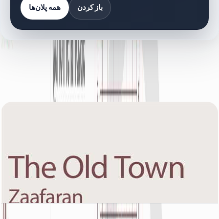
باز کردن
همه پلان‌ها
کتابخانه اسناد
42 فایل
اسناد پلان طبقه