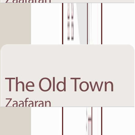
The Old Town Zaafaran 5, Ground Floor, 3 BR,
Unit 12, 1446+Garden SQFT
باز کردن چیدمان
The Old Town Zaafaran 5, Second Floor, 1 BR,
Unit 1, 874 SQFT