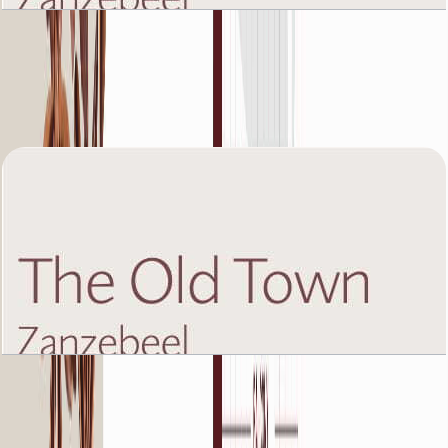
The Old Town Zanzebeel 2, Ground Floor, 1 BR,
Unit 3, 836+Garden SQFT
باز کردن چیدمان
The Old Town Zanzebeel 2, Ground Floor, 1 BR,
Unit 4A, 1065+Garden SQFT