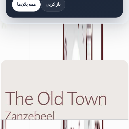
باز کردن
همه پلان‌ها
کتابخانه اسناد
52 فایل
اسناد پلان طبقه