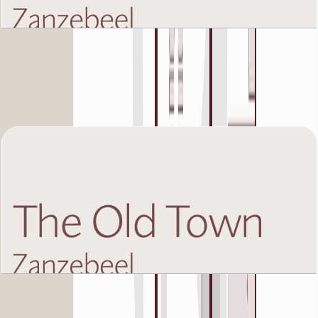
The Old Town Zanzebeel 2, First Floor, 1 BR,
Unit 9A, 936 SQFT
باز کردن چیدمان
The Old Town Zanzebeel 2, First Floor, 1 BR,
Unit 9B, 865 SQFT