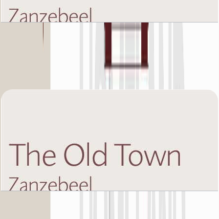
The Old Town Zanzebeel 2, Ground Floor, 1 BR,
Unit 7, 962+Garden SQFT
باز کردن چیدمان
The Old Town Zanzebeel 2, Ground Floor, 1 BR,