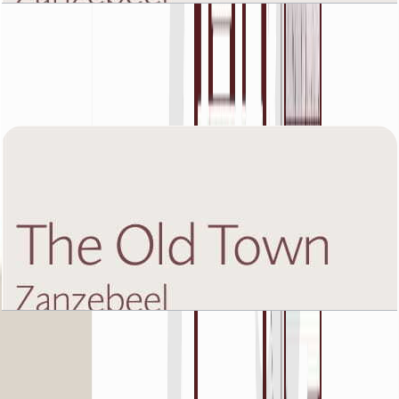
The Old Town Zanzebeel 2, First Floor, 1 BR,
Unit 4A, 1075 SQFT
باز کردن چیدمان
The Old Town Zanzebeel 2, First Floor, 1 BR,
Unit 4B, 1007 SQFT