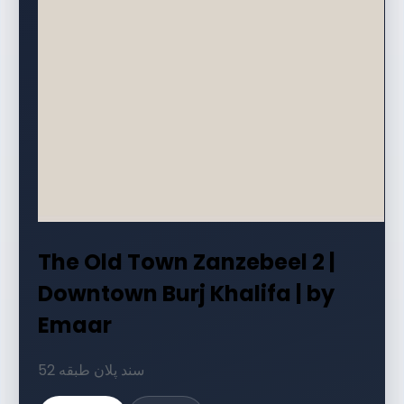
The Old Town Zanzebeel 2 |
Downtown Burj Khalifa | by
Emaar
52 سند پلان طبقه