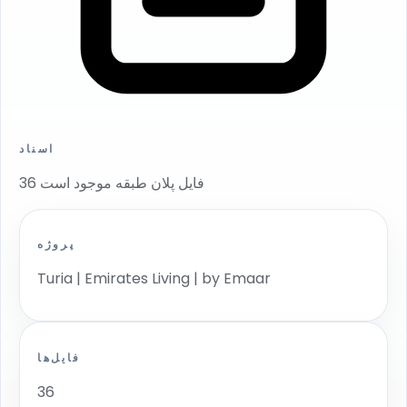
اسناد
36 فایل پلان طبقه موجود است
پروژه
Turia | Emirates Living | by Emaar
فایل‌ها
36