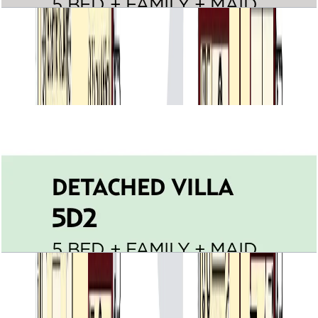
Villa Lantana, Detached Villa 5D1,
5BR+Family+Maid, 6069 SQFT
باز کردن چیدمان
Villa Lantana, Detached Villa 5D2,
5BR+Family+Maid, 6082 SQFT