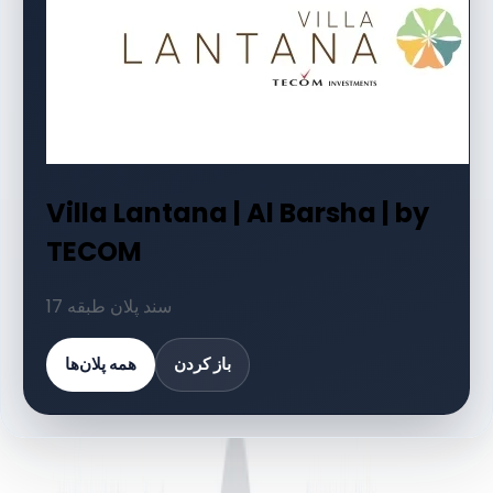
Villa Lantana | Al Barsha | by
TECOM
17 سند پلان طبقه
باز کردن
همه پلان‌ها
کتابخانه اسناد