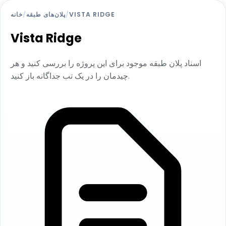
VISTA RIDGE
/
پلان‌های طبقه
/
خانه
Vista Ridge
اسناد پلان طبقه موجود برای این پروژه را بررسی کنید و هر
چیدمان را در یک تب جداگانه باز کنید.