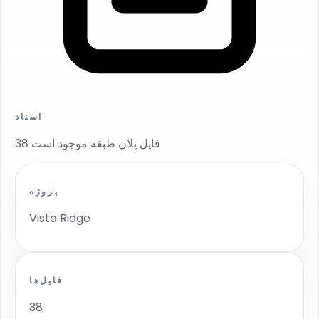
اسناد
38 فایل پلان طبقه موجود است
پروژه
Vista Ridge
فایل‌ها
38