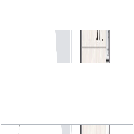
VYB, 1BR, Level 1, Unit 02, 828 SQFT
باز کردن چیدمان