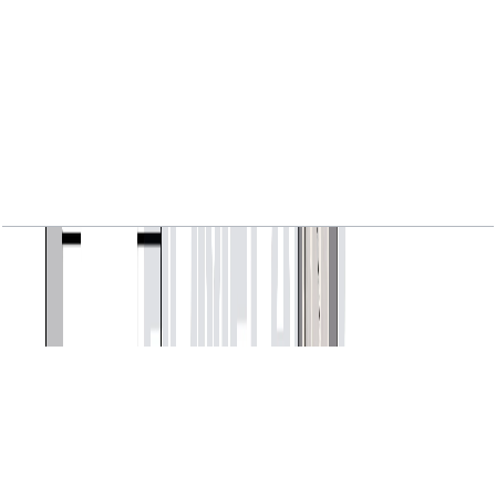
VYB, 1BR, Level 2 to 17, Unit 02, 657 SQFT
باز کردن چیدمان