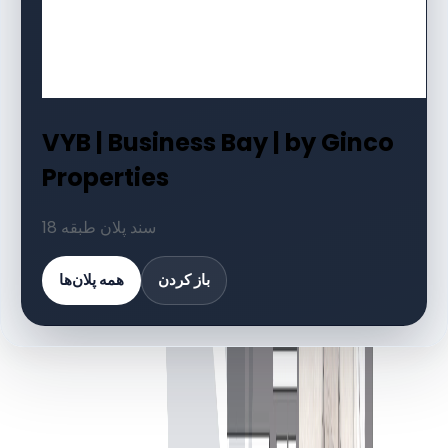
VYB | Business Bay | by Ginco
Properties
18 سند پلان طبقه
باز کردن
همه پلان‌ها
کتابخانه اسناد
18 فایل
اسناد پلان طبقه