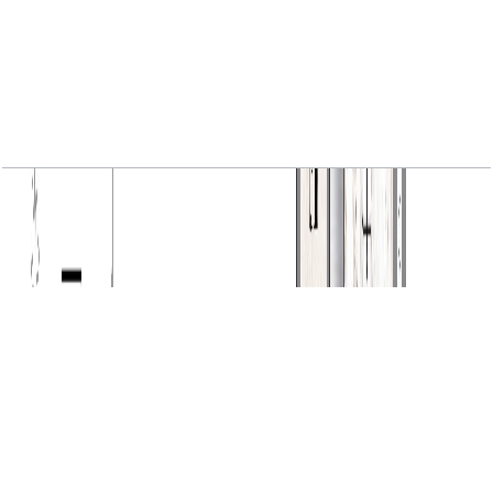
VYB, 1BR, Level 1, Unit 06, 651 SQFT
باز کردن چیدمان