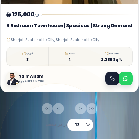
125,000
/سال
3 Bedroom Townhouse | Spacious | Strong Demand
Sharjah Sustainable City, Sharjah Sustainable City
مساحت
حمام
خواب
3
4
2,285 Sqft
Saim Aslam
شماره RERA 52368
3
از
1-3
<<
<
1
>
>>
در هر صفحه
12