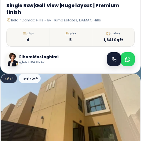
Single Row|Golf View |Huge layout | Premium
finish
Belair Damac Hills - By Trump Estates, DAMAC Hills
مساحت
حمام
خواب
4
5
1,841 Sqft
Elham Mostaghimi
شماره RERA 81747
تاون‌هاوس
اجاره