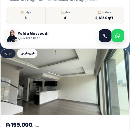
مساحت
حمام
خواب
3
4
2,613 Sqft
Yalda Massoudi
شماره RERA 8540
تاون‌هاوس
اجاره
199,000
/سال