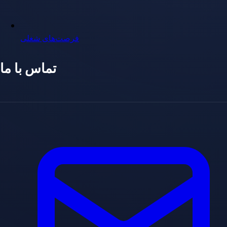
فرصت‌های شغلی
تماس با ما