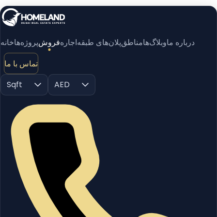
درباره ما
وبلاگ‌ها
مناطق
پلان‌های طبقه
اجاره
فروش
پروژه‌ها
خانه
تماس با ما
Sqft
AED