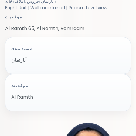
خانه
/
املاک
/
فروش
/
آپارتمان
/
Bright Unit | Well maintained | Podium Level view
موقعیت
Al Ramth 65, Al Ramth, Remraam
دسته‌بندی
آپارتمان
موقعیت
Al Ramth