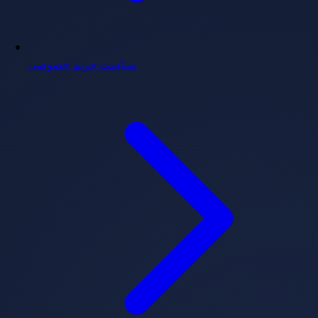
سیاست حریم خصوصی