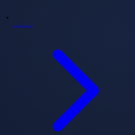
درباره دبی