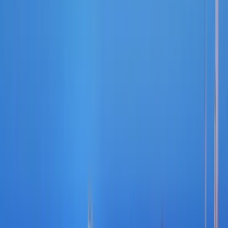
نمای کلی ملک
درباره این ملک
Homeland Realty Real Estate is please to offer this
amazing 1 bedroom in 360 Riverside Crescent by Sobha
Property details
* 1 Bedroom
* 2 Bathrooms
* 818 Sqft
* Spacious living room
* High floor