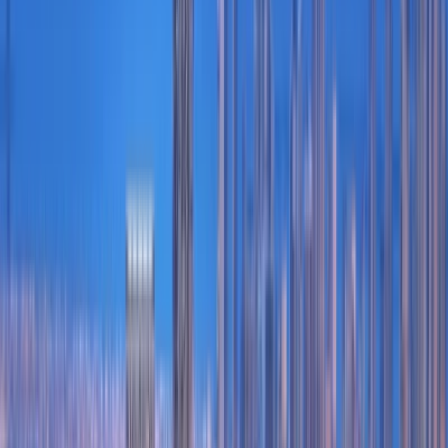
contemporary lifestyle setting. The opportunity to secure
the unit at the original purchase price adds further appeal
for buyers seeking a quality home or a strategic addition
to their property portfolio.
The apartment features a comfortable bedroom, a
dedicated study room that can support remote work or
flexible day-to-day use, and an efficient layout designed
to maximize space and natural light. Contemporary
finishes, well-proportioned living areas, and access to the
development’s planned lifestyle amenities contribute to a
modern residential experience. Residents will benefit from
the high standards of design and community planning
associated with Sobha developments.