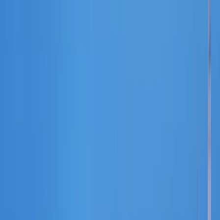
2
حمام
818 Sqft
مساحت
1
پارکینگ