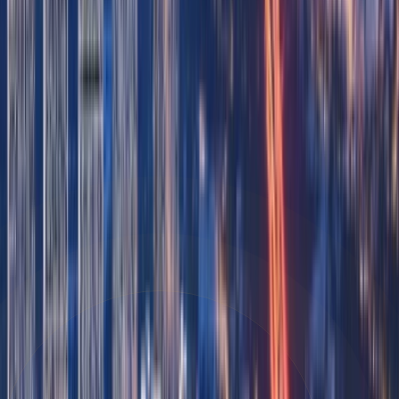
راهنمای منطقه
Bukadra
بررسی منطقه
Bukadra is a centrally located district near Dubai
Creek, offering residents a blend of traditional
charm and modern urb...