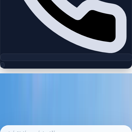
جزئیات ملک
OP Opportunity / 1BD+ Study
Apartment
360 Riverside Crescent, Sobha Hartland II, Bukadra