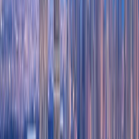
نمای کلی ملک
امکانات
Built In Wardrobes
Fully fitted kitchen
Near school
Open Plan Layout
Sauna
Vacant
Walk-in Closet
Public Parking
Study
Floor to Ceiling Windows
Retail in Building
Covered Parking
Private Jacuzzi
Pets Allowed
Balcony
Beach access
Security
Shared Gym