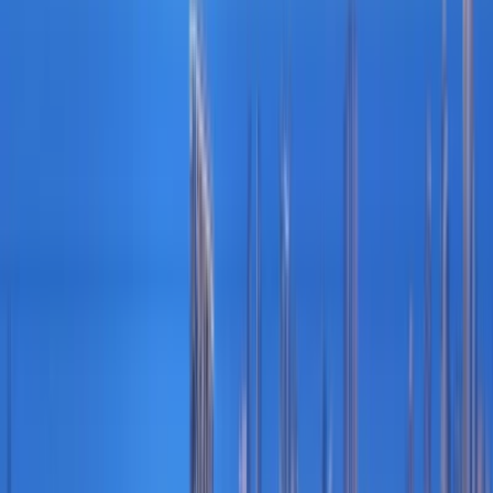
* Built in Wardrobes
* Kitchen Appliances
* Gym & Pool Access
* Private parking
* Modern lifestyle
* 24/7 Security
* Close to schools
360 Riverside Crescent by Sobha presents a thoughtfully
designed 1-bedroom apartment with a study, located
within the growing Sobha Hartland II community. Offering
approximately 818 sq.ft of well-planned living space, this
off-plan residence combines functional design with a