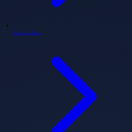
سوالات متداول