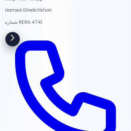
Hamed Ghelichkhan
شماره RERA 4741