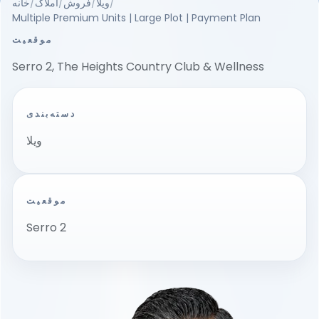
خانه
/
املاک
/
فروش
/
ویلا
/
Multiple Premium Units | Large Plot | Payment Plan
موقعیت
Serro 2, The Heights Country Club & Wellness
دسته‌بندی
ویلا
موقعیت
Serro 2