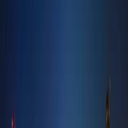
H
Hadley Heights | Jumeirah village circle | by
LEOS
پلان‌های طبقه
L
Lucky Oasis Residence | Jumeirah Village Circle
| by Lucky Aeon
پلان‌های طبقه
Lucky Royale Residence | Jumeirah Village
Circle | by Lucky Aeon