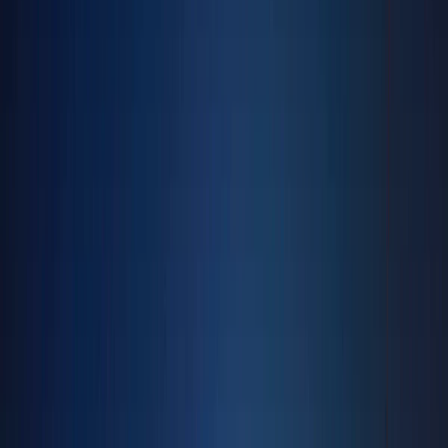
Belle Reve | Jumeirah Village Circle | by Zimaya
Properties
پلان‌های طبقه
Bloom Towers | Jumeirah Village Circle | by
Bloom Properties
پلان‌های طبقه
C
Concept 7 | Jumeirah Village Circle | by
Condor group
پلان‌های طبقه