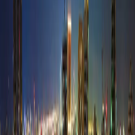
P
Park Square | Jumeirah Village Circle | by
Sandstone Properties
پلان‌های طبقه
R
Roma Residences | Jumeirah Village Circle | by
JRP
پلان‌های طبقه
S