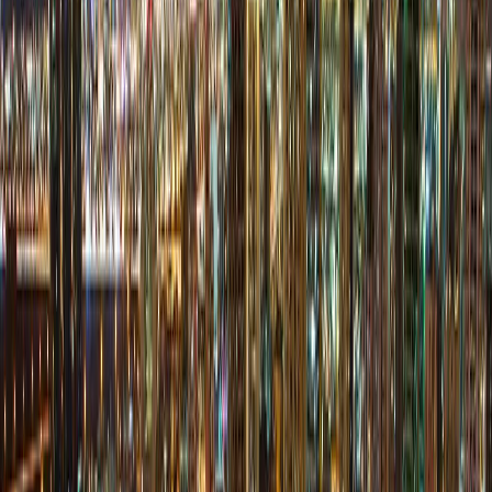
Samana waves 2 | Jumeirah Village Circle | by
Samana Developers
پلان‌های طبقه
T
The East Crest | Jumeirah Village Circle | by
Meteora
پلان‌های طبقه
The Orchard Place | Jumeirah Village Circle |
by Peak Summit
پلان‌های طبقه