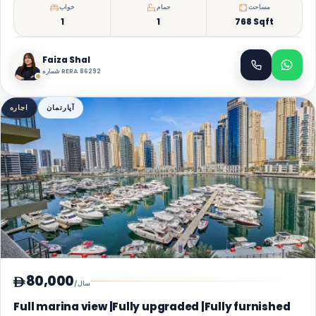
مساحت
حمام
خواب
1
1
768 Sqft
Faiza Shal
شماره RERA 86292
آپارتمان
اجاره
80,000
/سال
Full marina view |Fully upgraded |Fully furnished