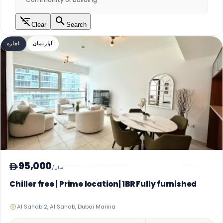
Clear
Search
آپارتمان
اجاره
95,000
/سال
Chiller free | Prime location| 1BR Fully furnished
Al Sahab 2, Al Sahab, Dubai Marina