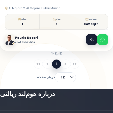
Al Majara 2, Al Majara, Dubai Marina
مساحت
حمام
خواب
1
1
842 Sqft
Pouria Naseri
شماره RERA 61262
2
از
1-2
<<
<
1
>
>>
در هر صفحه
12
درباره هوم‌لند ریالتی